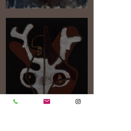
Jawlensky Tour
Ernst Wilhelm Nay & Arp