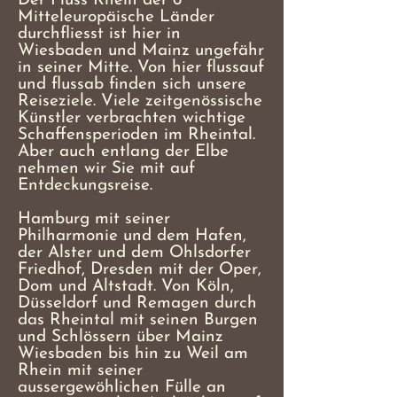
Der Fluss Rhein der 6
Mitteleuropäische Länder
durchfliesst ist hier in
Wiesbaden und Mainz ungefähr
in seiner Mitte. Von hier flussauf
und flussab finden sich unsere
Reiseziele. Viele zeitgenössische
Künstler verbrachten wichtige
Schaffensperioden im Rheintal.
Aber auch entlang der Elbe
nehmen wir Sie mit auf
Entdeckungsreise.
Hamburg mit seiner
Philharmonie und dem Hafen,
der Alster und dem Ohlsdorfer
Friedhof, Dresden mit der Oper,
Dom und Altstadt. Von Köln,
Düsseldorf und Remagen durch
das Rheintal mit seinen Burgen
und Schlössern über Mainz
Wiesbaden bis hin zu Weil am
Rhein mit seiner
aussergewöhlichen Fülle an